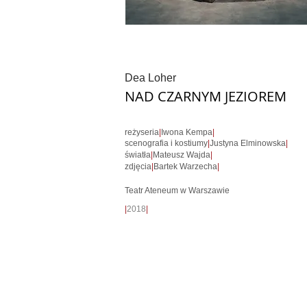
Dea Loher
NAD CZARNYM JEZIOREM
reżyseria
|
Iwona Kempa
|
scenografia i kostiumy
|
Justyna Elminowska
|
światła
|
Mateusz Wajda
|
zdjęcia
|
Bartek Warzecha
|
Teatr Ateneum w Warszawie
|
2018
|