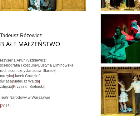
Tadeusz Różewicz
BIAŁE MAŁŻEŃSTWO
reżyseria
|
Artur Tyszkiewicz
|
scenografia i kostiumy
|
Justyna Elminowska
|
ruch sceniczny
|
Jarosław Staniek
|
muzyka
|
Jacek Grudzień
|
światła
|
Mateusz Wajda
|
zdjęcia
|
Krzysztof Bieliński
|
Teatr Narodowy w Warszawie
|
2015
|