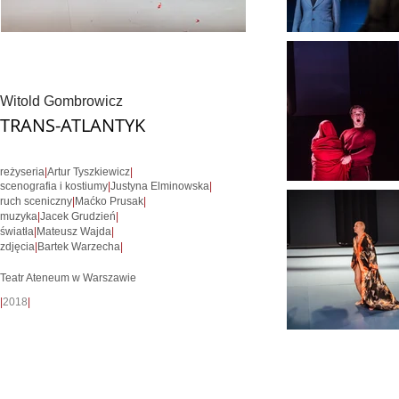
Witold Gombrowicz
TRANS-ATLANTYK
reżyseria
|
Artur Tyszkiewicz
|
scenografia i kostiumy
|
Justyna Elminowska
|
ruch sceniczny
|
Maćko Prusak
|
muzyka
|
Jacek Grudzień
|
światła
|
Mateusz Wajda
|
zdjęcia
|
Bartek Warzecha
|
Teatr Ateneum w Warszawie
|
2018
|