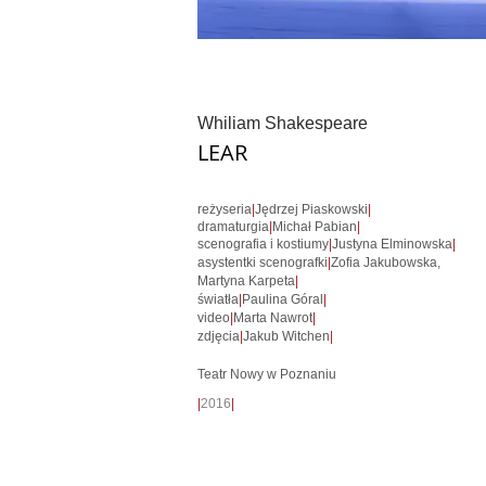
Whiliam Shakespeare
LEAR
reżyseria
|
Jędrzej Piaskowski
|
dramaturgia
|
Michał Pabian
|
scenografia i kostiumy
|
Justyna Elminowska
|
asystentki scenografki
|
Zofia Jakubowska,
Martyna Karpeta
|
światła
|
Paulina Góral
|
video
|
Marta Nawrot
|
zdjęcia
|
Jakub Witchen
|
Teatr Nowy w Poznaniu
|
2016
|